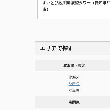
すいとぴあ江南 展望タワー（愛知県
市）
エリアで探す
北海道・東北
北海道
秋田県
福島県
南関東