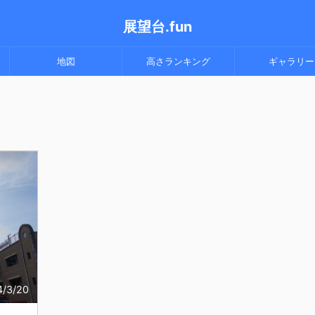
展望台.fun
地図
高さランキング
ギャラリー
4/3/20