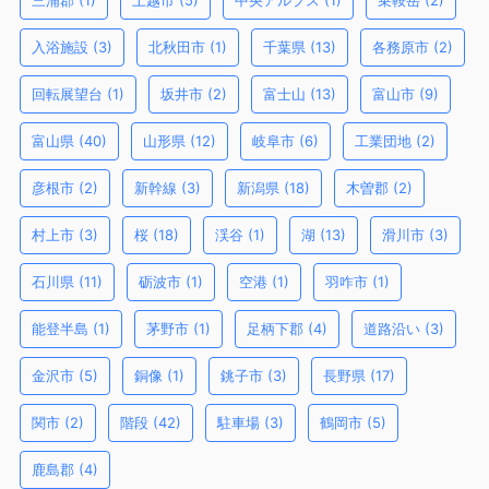
三浦郡
(1)
上越市
(5)
中央アルプス
(1)
乗鞍岳
(2)
入浴施設
(3)
北秋田市
(1)
千葉県
(13)
各務原市
(2)
回転展望台
(1)
坂井市
(2)
富士山
(13)
富山市
(9)
富山県
(40)
山形県
(12)
岐阜市
(6)
工業団地
(2)
彦根市
(2)
新幹線
(3)
新潟県
(18)
木曽郡
(2)
村上市
(3)
桜
(18)
渓谷
(1)
湖
(13)
滑川市
(3)
石川県
(11)
砺波市
(1)
空港
(1)
羽咋市
(1)
能登半島
(1)
茅野市
(1)
足柄下郡
(4)
道路沿い
(3)
金沢市
(5)
銅像
(1)
銚子市
(3)
長野県
(17)
関市
(2)
階段
(42)
駐車場
(3)
鶴岡市
(5)
鹿島郡
(4)