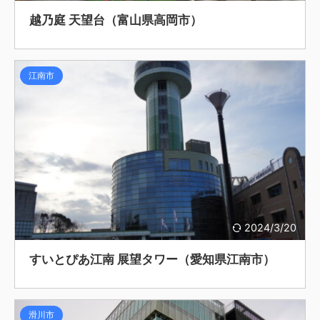
越乃庭 天望台（富山県高岡市）
江南市
2024/3/20
すいとぴあ江南 展望タワー（愛知県江南市）
滑川市